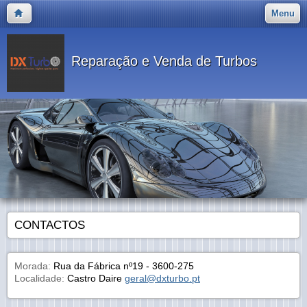
Menu
Reparação e Venda de Turbos
CONTACTOS
Morada:
Rua da Fábrica nº19 - 3600-275
Localidade:
Castro Daire
geral@dxturbo.pt